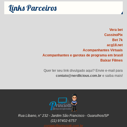
Links Parceiros
Vera bet
CassinoPix
Bet 7k
acg18.net
Acompanhantes Virtuais
Acompanhantes e garotas de programa em brasil
Baixar Filmes
Quer ter seu link divulgado aqui? Envie e-mail para
contato@nerdlicious.com.br
e saiba mais!
Rua Líbano, n° 232 - Jardim São Francisco - Guarulhos/SP
(11) 97402-6757
contato@princiotti.com.br