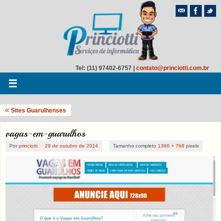
Tel: (11) 97402-6757 |
contato@princiotti.com.br
«
Sites Guarulhenses
vagas-em-guarulhos
Por
princiotti
29 de outubro de 2014
Tamanho completo
1366 × 768
pixels