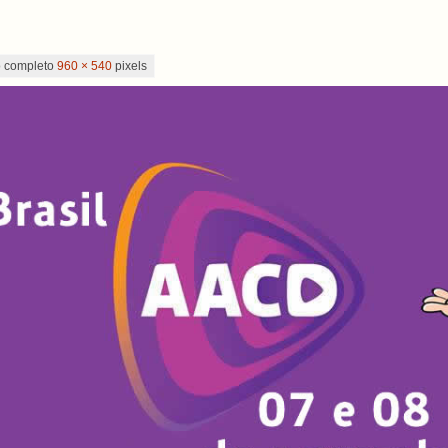
 completo
960 × 540
pixels