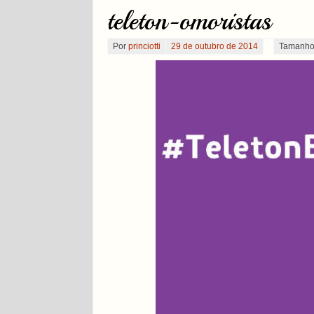
teleton-omoristas
Por
princiotti
29 de outubro de 2014
Tamanho