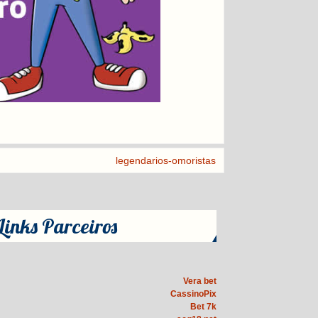
legendarios-omoristas
Links Parceiros
Vera bet
CassinoPix
Bet 7k