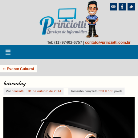
Tel: (11) 97402-6757 |
contato@princiotti.com.br
«
Evento Cultural
burcaday
Por
princiotti
31 de outubro de 2014
Tamanho completo
553 × 553
pixels